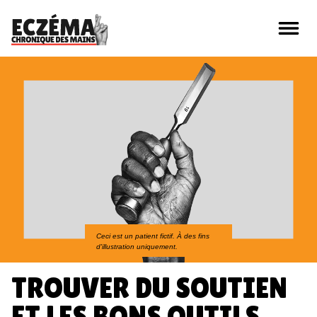
Qu'est-ce que l'Eczéma Chronique des Mains
(ECM) ?
Vivre avec de l'Eczéma Chronique des Mains
Trouver du soutien et les bons outils
Ceci est un patient fictif. À des fins
d'illustration uniquement.
Sans lui, c’est mieux
TROUVER DU SOUTIEN
ET LES BONS OUTILS