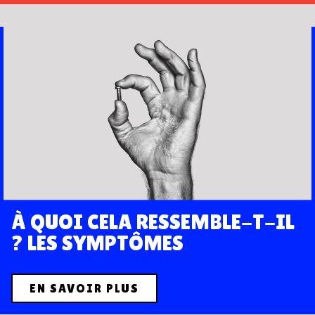
À QUOI CELA RESSEMBLE-T-IL
? LES SYMPTÔMES
EN SAVOIR PLUS