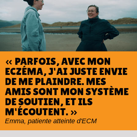
« PARFOIS, AVEC MON
ECZÉMA, J'AI JUSTE ENVIE
DE ME PLAINDRE. MES
AMIS SONT MON SYSTÈME
DE SOUTIEN, ET ILS
M'ÉCOUTENT. »
Emma, patiente atteinte d'ECM